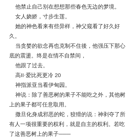
他禁止自己别在想想那些春色无边的梦境。
女人娆娇，寸步生莲。
她的神色看来有些异样，神父窥看了好久好
久。
当贪婪的欲念再也克制不住後，他强压下那心
底的震盪。终是在情不自禁间，
他跟了过去。
高II·爱比死更冷 20
神指派亚当看伊甸园。
神说：除了善恶树的果子不能吃之外，其他树
上的果子都可任意取用。
撒旦化身成邪恶的蛇，狡猾的说：神剥夺了所
有人一项很重要的权利，就是自主的权利。若吃
了这善恶树上的果子───