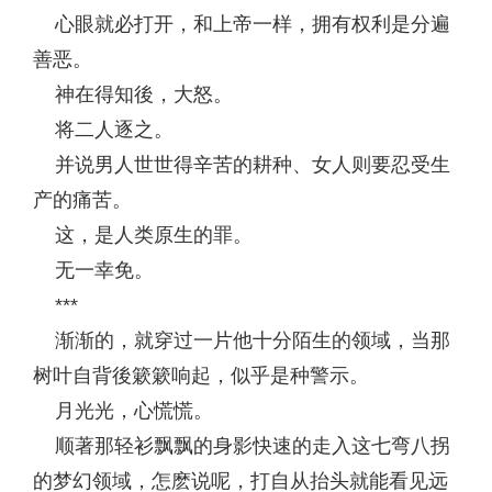
心眼就必打开，和上帝一样，拥有权利是分遍
善恶。
神在得知後，大怒。
将二人逐之。
并说男人世世得辛苦的耕种、女人则要忍受生
产的痛苦。
这，是人类原生的罪。
无一幸免。
***
渐渐的，就穿过一片他十分陌生的领域，当那
树叶自背後簌簌响起，似乎是种警示。
月光光，心慌慌。
顺著那轻衫飘飘的身影快速的走入这七弯八拐
的梦幻领域，怎麽说呢，打自从抬头就能看见远