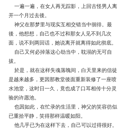
一遍一遍，在女人再无踪影，上回古怪男人离
开一个月过去後。
神父在那梦里与现实互相交错当中徊徘。最
後，他想想，自己也不过和那女人见不到几次
面，说不到两回话，她说离开就离得如此彻底。
自己又何必掉落这心劫当中，耽溺的无可自
拔。
於是，就在这样失魂落魄间，白天里来的信徒
是越来越多，更因那教堂後面重新装修了一座喷
水池堂，这时日一久，竟也成了口耳相传十分灵
验的许愿池。
也因如此，在忙录的生活里，神父的笑容彷似
已重拾平静，笑得那样温暖如阳。
他几乎已为在这样下去，自己可以过得很好。