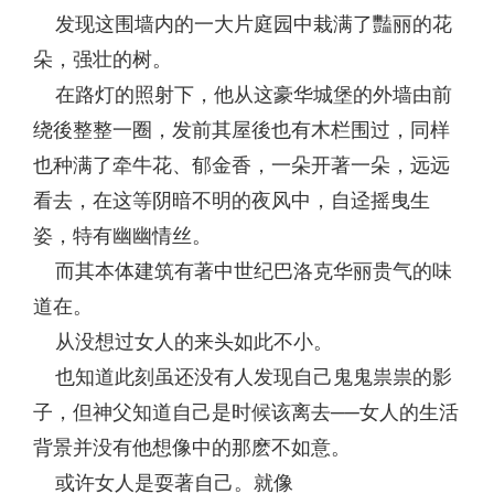
发现这围墙内的一大片庭园中栽满了豔丽的花
朵，强壮的树。
在路灯的照射下，他从这豪华城堡的外墙由前
绕後整整一圈，发前其屋後也有木栏围过，同样
也种满了牵牛花、郁金香，一朵开著一朵，远远
看去，在这等阴暗不明的夜风中，自迳摇曳生
姿，特有幽幽情丝。
而其本体建筑有著中世纪巴洛克华丽贵气的味
道在。
从没想过女人的来头如此不小。
也知道此刻虽还没有人发现自己鬼鬼祟祟的影
子，但神父知道自己是时候该离去──女人的生活
背景并没有他想像中的那麽不如意。
或许女人是耍著自己。就像