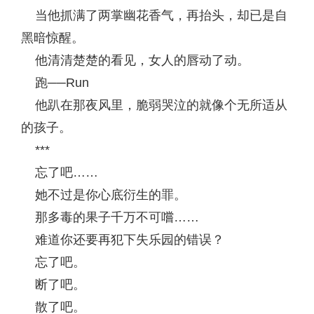
当他抓满了两掌幽花香气，再抬头，却已是自
黑暗惊醒。
他清清楚楚的看见，女人的唇动了动。
跑──Run
他趴在那夜风里，脆弱哭泣的就像个无所适从
的孩子。
***
忘了吧……
她不过是你心底衍生的罪。
那多毒的果子千万不可嚐……
难道你还要再犯下失乐园的错误？
忘了吧。
断了吧。
散了吧。