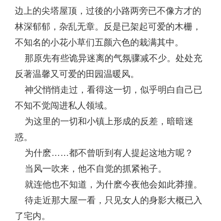
边上的尖塔屋顶，过後的小路两旁已不像方才的
林深郁郁，杂乱无章。反是已架起可爱的木栅，
不知名的小花小草们五颜六色的栽满其中。
那原先有些诡异迷离的气氛骤减不少。处处充
反著温馨又可爱的田园温暖风。
神父悄悄走过，看得这一切，似乎明白自己已
不知不觉闯进私人领域。
为这里的一切和小镇上形成的反差，暗暗迷
惑。
为什麽……都不曾听到有人提起这地方呢？
当风一吹来，他不自觉的抓紧袍子。
就连他也不知道，为什麽今夜他会如此莽撞。
待走近那大屋一看，只见女人的身影大概已入
了宅内。