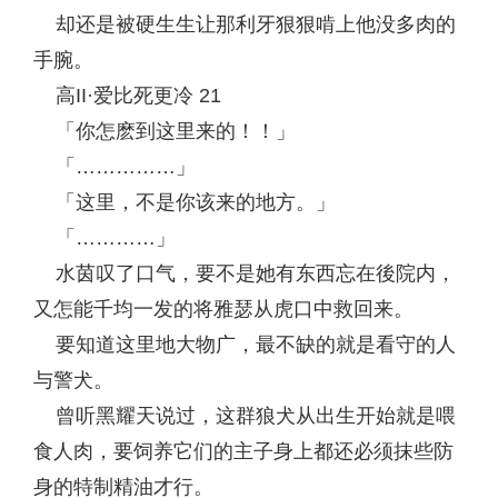
却还是被硬生生让那利牙狠狠啃上他没多肉的
手腕。
高II·爱比死更冷 21
「你怎麽到这里来的！！」
「……………」
「这里，不是你该来的地方。」
「…………」
水茵叹了口气，要不是她有东西忘在後院内，
又怎能千均一发的将雅瑟从虎口中救回来。
要知道这里地大物广，最不缺的就是看守的人
与警犬。
曾听黑耀天说过，这群狼犬从出生开始就是喂
食人肉，要饲养它们的主子身上都还必须抹些防
身的特制精油才行。