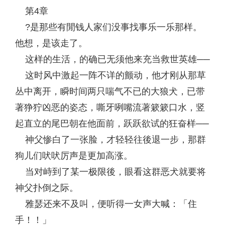
第4章
?是那些有閒钱人家们没事找事乐一乐那样。
他想，是该走了。
这样的生活，的确已无须他来充当救世英雄──
这时风中激起一阵不详的颤动，他才刚从那草
丛中离开，瞬时间两只喘气不已的大狼犬，已带
著狰狞凶恶的姿态，嘶牙咧嘴流著簌簌口水，竖
起直立的尾巴朝在他面前，跃跃欲试的狂奋样──
神父惨白了一张脸，才轻轻往後退一步，那群
狗儿们吠吠厉声是更加高涨。
当对峙到了某一极限後，眼看这群恶犬就要将
神父扑倒之际。
雅瑟还来不及叫，便听得一女声大喊：「住
手！！」