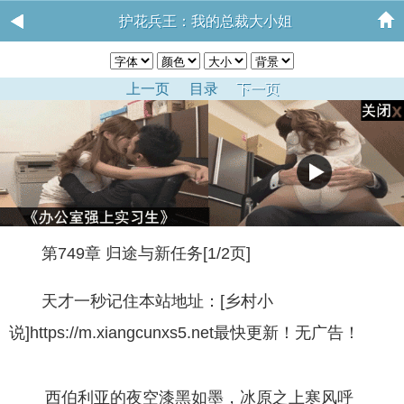
护花兵王：我的总裁大小姐
上一页
目录
下一页
第749章 归途与新任务[1/2页]
天才一秒记住本站地址：[乡村小
说]https://m.xiangcunxs5.net最快更新！无广告！
西伯利亚的夜空漆黑如墨，冰原之上寒风呼