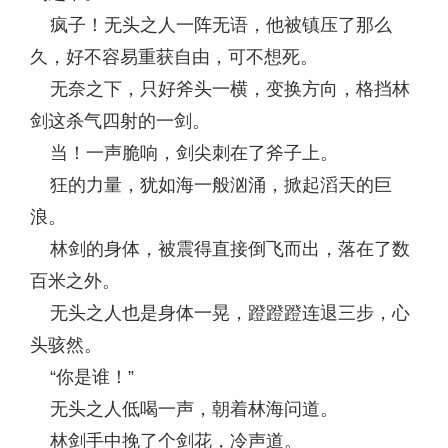
疯子！无头之人一阵无语，他被镇压了那么
久，好不容易重获自由，可不想死。
无奈之下，只好斧头一横，变换方向，格挡林
剑这杀气四射的一剑。
当！一声脆响，剑尖刺在了斧子上。
狂的力量，犹如海一般汹涌，掀起滔天的巨
浪。
林剑的身体，被震得直接倒飞而出，落在了数
百米之外。
无头之人也是身体一晃，蹬蹬蹬连退三步，心
头骇然。
“你是谁！”
无头之人低喝一声，朝着林海问道。
林剑手中挽了个剑花，冷声道。