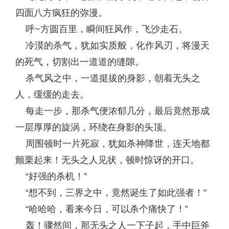
四面八方疯狂的弥漫。
呼~方圆百里，瞬间狂风作，飞沙走石。
冷漠的杀气，犹如实质般，化作风刃，将漫天
的死气，切割出一道道的缝隙。
杀气风之中，一道挺拔的身影，朝着无头之
人，缓缓的走去。
每走一步，那杀气便浓郁几分，最后竟然形成
一层厚厚的旋涡，环绕在身影的头顶。
周围顿时一片死寂，犹如杀神降世，连天地都
颤栗起来！无头之人见状，顿时惊讶的开口。
“好强的杀机！”
“想不到，三界之中，竟然诞生了如此强者！”
“哈哈哈，看来今日，可以杀个痛快了！”
轰！骤然间，那无头之人一下子起，手中巨斧