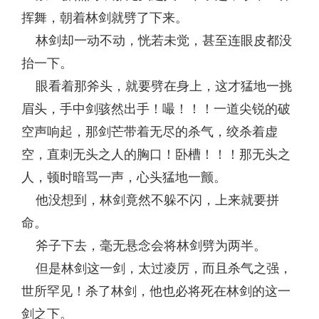
挥舞，朝着林剑就劈了下来。
林剑却一动不动，恍若未觉，甚至连眼皮都没
抬一下。
眼看着那斧头，就要劈在身上，这才猛地一挑
眉头，手中剑骇然出手！嘬！！！一道尖锐的破
空声响起，那剑芒带着无尽的杀气，绞杀着虚
空，直刺无头之人的胸口！卧槽！！！那无头之
人，顿时暗骂一声，心头猛地一颤。
他没想到，林剑竟然不躲不闪，上来就要拼
命。
斧子下去，毫无悬念会将林剑劈为两半。
但是林剑这一剑，太过凌厉，而且杀气之强，
世所罕见！杀了林剑，他也必将死在林剑的这一
剑之下。