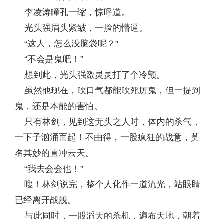
李凌涛瞳孔一缩，惊呼道。
光头强眉头紧皱，一脸的懵逼。
“这人，怎么没脑袋呢？”
“不会是鬼吧！”
想到此，光头强激灵灵打了个冷颤。
虽然他现在，吹口气都能吹死厉鬼，但一提到
鬼，还是本能的害怕。
只有林剑，见到这无头之人时，体内的杀气，
一下子汹涌而起！不由得，一股疯狂的战意，莫
名其妙的直冲云天。
“我去会会他！”
嗖！林剑说完，整个人化作一道流光，站眼睛
已经离开战舰。
与此同时，一股滔天的杀机，遍布天地，朝着