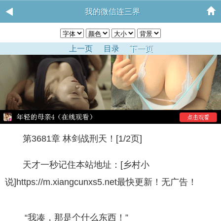
我的微信连三界
上一页
目录
下一页
第3681章 林剑战刑天！[1/2页]
天才一秒记住本站地址：[乡村小
说]https://m.xiangcunxs5.net最快更新！无广告！
“我凑，那是个什么东西！”