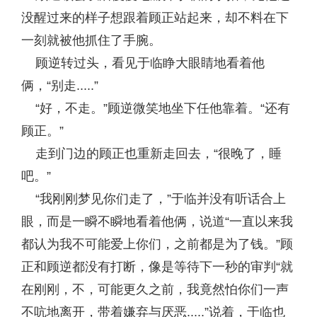
没醒过来的样子想跟着顾正站起来，却不料在下
一刻就被他抓住了手腕。
顾逆转过头，看见于临睁大眼睛地看着他
俩，“别走.....”
“好，不走。”顾逆微笑地坐下任他靠着。“还有
顾正。”
走到门边的顾正也重新走回去，“很晚了，睡
吧。”
“我刚刚梦见你们走了，”于临并没有听话合上
眼，而是一瞬不瞬地看着他俩，说道“一直以来我
都认为我不可能爱上你们，之前都是为了钱。”顾
正和顾逆都没有打断，像是等待下一秒的审判“就
在刚刚，不，可能更久之前，我竟然怕你们一声
不吭地离开，带着嫌弃与厌恶.....”说着，于临也