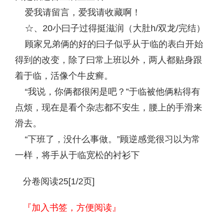
爱我请留言，爱我请收藏啊！
☆、20小曰子过得挺滋润（大肚h/双龙/完结）
顾家兄弟俩的好的曰子似乎从于临的表白开始
得到的改变，除了曰常上班以外，两人都贴身跟
着于临，活像个牛皮癣。
“我说，你俩都很闲是吧？”于临被他俩粘得有
点烦，现在是看个杂志都不安生，腰上的手滑来
滑去。
“下班了，没什么事做。”顾逆感觉很习以为常
一样，将手从于临宽松的衬衫下
分卷阅读25[1/2页]
『加入书签，方便阅读』