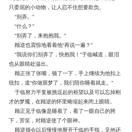
只委屈的小动物，让人忍不住想要欺负。
“别弄。”
“什么？”
“别弄了，来抱抱我。”
顾逆也震惊地看着他“再说一遍？”
“我说你们别弄了，快抱我！”于临喊道，眼泪
也从眼睛处溢出。
顾正张了张嘴，顿了一下，手上继续为他扣上
纽扣，道“你做噩梦了，我们陪你睡着就走。”
于临努力平复被挑逗起的裕望以及可以忘掉刚
才的梦魇，在顾逆的怀里蜷缩起来闭上眼睛。
顾正见于临像是睡着了，看了一眼自己的胯
下，苦笑，对顾逆使了个眼神。
顾逆领会以后慢慢地掰开于临的手指，见他还